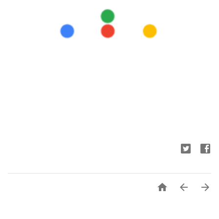


