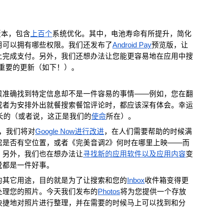
d版本，包含
上百个
系统优化。其中，电池寿命有所提升，简化
用可以拥有哪些权限。我们还发布了
Android Pay
预览版，让
上完成支付。另外，我们还想办法让您能更容易地在应用中搜
几处重要的更新（如下！）。
候准确找到特定信息却不是一件容易的事情——例如，您在翻
或者为安排外出就餐搜索餐馆评论时，都应该深有体会。幸运
擅长的（或者说，这正是我们的
使命
所在）。
分，我们将对
Google Now进行改进
，在人们需要帮助的时候满
馆是否有空位置，或者《完美音调2》何时在哪里上映——而
。另外，我们也在想办法让
寻找新的应用软件以及应用内容
变
说都是一件好事。
的其它用途，目的就是为了让搜索和您的
Inbox
收件箱变得更
处理您的照片。今天我们发布的
Photos
将为您提供一个存放
快捷地对照片进行整理，并在需要的时候马上可以找到和分