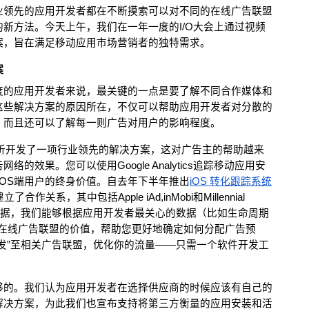
业领先的应用开发者都在不断摸索可以对不同的在线广告联盟
新方法。今天上午，我们在一年一度的I/O大会上通过视频
案，旨在满足移动应用市场营销者的独特需求。
案
度的应用开发者来说，最关键的一点是要了解不同合作媒体和
这些解决方案的原因所在，不仅可以帮助应用开发者对分散的
，而且还可以了解每一则广告对用户的影响程度。
析开发了一项行业领先的解决方案，这对广告主的帮助越来
效果。您可以使用Google Analytics追踪移动应用安
和iOS端用户的终身价值。自去年下半年推出
iOS 转化跟踪系统
系，其中包括Apple iAd,inMobi和Millennial 
的数据，我们能够根据应用开发者最关心的数据（比如生命周期
掌握在线广告联盟的价值，帮助您更好地确定如何分配广告预
发”至相关广告联盟，优化你的流量——只需一个软件开发工
够的。我们认为应用开发者在选择供应商的时候应该有自己的
解决方案，为此我们也宣布支持将第三方衡量的应用安装和活