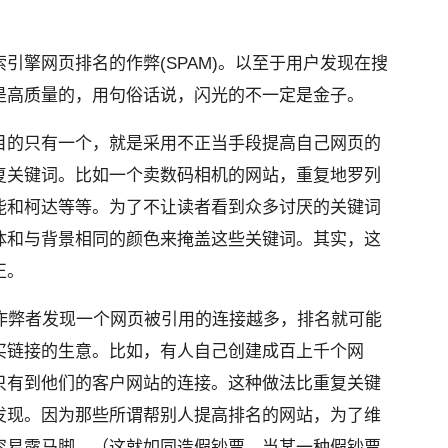
引擎网页排名的作弊(SPAM)。以至于用户发现在搜
是高质量的，用句俗话说，闪光的不一定是金子。
目的只有一个，就是采用不正当手
段提高自己网页的
复关键词
。比如一个卖数码相机的网站，重复地罗列
能和柯达等等。为了不让读者看到众多讨厌的关键词
体和与背景相同的颜色来掩盖这些
关键词。其实，这
正。
)以后，作弊者发现一个网页被引用的连接越多，排名就可能
买链接的生意。比如，有人自己创建成百
上千个网
只有到他们的客户网站的
连接。这种做法比重复关键
发现
。因为那些所谓帮别人提高排名的网站，为了维
容易露马脚。（这就如同造假钞票，当某一种假钞票