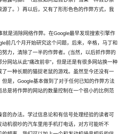
根源了。）再以后，又有了形形色色的作弊方式
，我
件事就是消除网络作弊
。在Google最早发现搜索引擎作
oogle前几个月开始研究这个问题
，后来，辛格，马丁和
的努力
，清除了一半的作弊者。(当然，以后抓作弊的
部分网站从此"痛改前非"，但是还是有很多网站换一种
成了一种长期的猫捉老鼠的游戏
。虽然至今还没有一
，但是
，Google基本做到了对于任何已知的作弊方法
而总是将作弊的网站的数量控制在一
个很小的比例范
噪音的办法。学过信息论和有信号
处理经验的读者可
发动机很吵的汽
车里用手机打电话，对方可能听不
机的频率，我们可以加上一个和发动机噪音相反的信