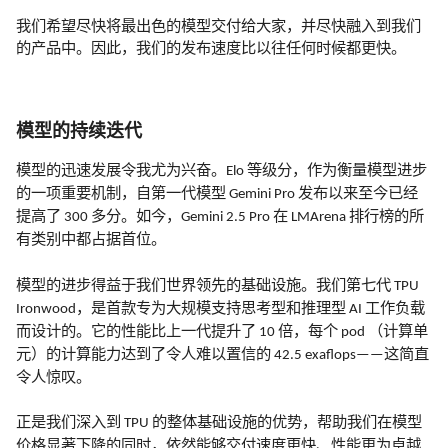
我们希望尽快将最出色的模型交付给大家，并尽快融入到我们
的产品中。因此，我们的发布速度比以往任何时候都更快。
模型的持续迭代
模型的迅速发展令我尤为兴奋。
等级分，作为衡量模型进步
Elo
的一项重要机制，自第一代模型
发布以来至今已经
Gemini Pro
提高了
多分。如今，
在
排行榜的所
300
Gemini 2.5 Pro
LMArena
有类别中都占据首位。
模型的进步得益于我们世界领先的基础设施。我们第七代
TPU
，是首款专为大规模支持思考型和推理型
工作负载
Ironwood
AI
而设计的。它的性能比上一代提升了
倍，每个
（计算单
10
pod
元）的计算能力达到了令人难以置信的
这简直
42.5 exaflops——
令人惊叹。
正是我们深入到
的整体基础设施的优势，帮助我们在模型
TPU
价格显著下降的同时，依然能够交付速度更快、性能更为卓越