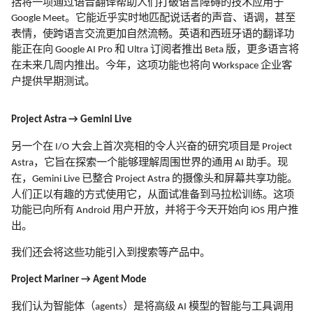
括将一项通过语音翻译帮助人们打破语言障碍的技术应用于
。它能近乎实时地匹配说话者的声音、语调，甚至
Google Meet
表情，使跨语言交流更加自然流畅。英语和西班牙语的翻译功
能正在向
和
订阅者推出
版，更多语言将
Google AI Pro
Ultra
Beta
在未来几周内推出。今年，这项功能也将向
企业客
Workspace
户提供早期测试。
Project Astra → Gemini Live
另一个在
大会上首次亮相的令人兴奋的研究项目是
I/O
Project
，它旨在探索一个能够理解周围世界的通用
助手。现
Astra
AI
在，
已整合
的摄像头和屏幕共享功能。
Gemini Live
Project Astra
人们正以有趣的方式使用它，从面试准备到马拉松训练。这项
功能已向所有
用户开放，并将于今天开始向
用户推
Android
iOS
出。
我们还会将这些功能引入到搜索等产品中。
Project Mariner → Agent Mode
我们认为智能体（
）是将高级
模型的智能与工具调用
agents
AI