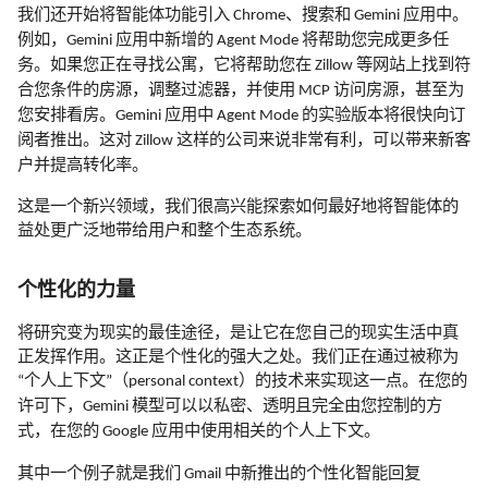
我们还开始将智能体功能引入
、搜索和
应用中。
Chrome
Gemini
例如，
应用中新增的
将帮助您完成更多任
Gemini
Agent Mode
务。如果您正在寻找公寓，它将帮助您在
等网站上找到符
Zillow
合您条件的房源，调整过滤器，并使用
访问房源，甚至为
MCP
您安排看房。
应用中
的实验版本将很快向订
Gemini
Agent Mode
阅者推出。这对
这样的公司来说非常有利，可以带来新客
Zillow
户并提高转化率。
这是一个新兴领域，我们很高兴能探索如何最好地将智能体的
益处更广泛地带给用户和整个生态系统。
个性化的力量
将研究变为现实的最佳途径，是让它在您自己的现实生活中真
正发挥作用。这正是个性化的强大之处。我们正在通过被称为
个人上下文
（
）的技术来实现这一点。在您的
“
”
personal context
许可下，
模型可以以私密、透明且完全由您控制的方
Gemini
式，在您的
应用中使用相关的个人上下文。
Google
其中一个例子就是我们
中新推出的个性化智能回复
Gmail