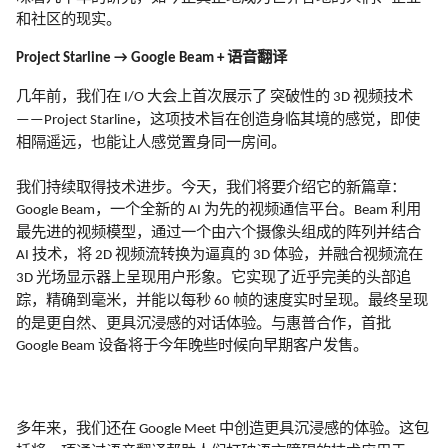
和社区的现实。
语音翻译
Project Starline → Google Beam +
几年前，我们在
大会上首次展示了
突破性的
视频技术
I/O
3D
，这项技术旨在创造身临其境的感觉，即使
——Project Starline
相隔遥远，也能让人感觉置身同一房间。
我们持续取得技术进步。今天，我们将要介绍它的新篇章：
，一个全新的
为先的视频通信平台。
利用
Google Beam
AI
Beam
最先进的视频模型，通过一个由六个摄像头组成的阵列并结合
技术，将
视频流转换为逼真的
体验，并融合视频流在
AI
2D
3D
光场显示器上呈现用户形象。它实现了近乎完美的头部追
3D
踪，精确到毫米，并能以每秒
帧的速度实时呈现。最终呈现
60
的是更自然、更具沉浸感的对话体验。与惠普合作，首批
设备将于今年晚些时候向早期客户发售。
Google Beam
多年来，我们还在
中创造更具沉浸感的体验。这包
Google Meet