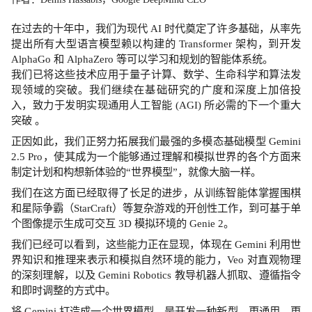
在过去的十年中，我们为现代 AI 时代奠定了许多基础，从率先
提出所有大型语言模型赖以构建的 Transformer 架构，到开发
AlphaGo 和 AlphaZero 等可以学习和规划的智能体系统。
我们已将这些技术应用于量子计算、数学、生命科学和算法发
现领域的突破。我们继续在基础研究的广度和深度上加倍投
入，致力于发明实现通用人工智能 (AGI) 所必需的下一个重大
突破 。
正因如此，我们正努力拓展我们最强的多模态基础模型 Gemini
2.5 Pro，使其成为一个能够通过理解和模拟世界的各个方面来
制定计划和构想新体验的“世界模型”，就像大脑一样。
我们在这方面已经取得了长足的进步，从训练智能体掌握围棋
和星际争霸（StarCraft）等复杂游戏的开创性工作，到可基于单
个图像提示生成可交互 3D 模拟环境的 Genie 2。
我们已经可以看到，这些能力正在显现，体现在 Gemini 利用世
界知识和推理来表示和模拟自然环境的能力，Veo 对直观物理
的深刻理解，以及 Gemini Robotics 教导机器人抓取、遵循指令
和即时调整的方式中。
将 Gemini 打造成一个世界模型，是开发一种新型、更通用、更