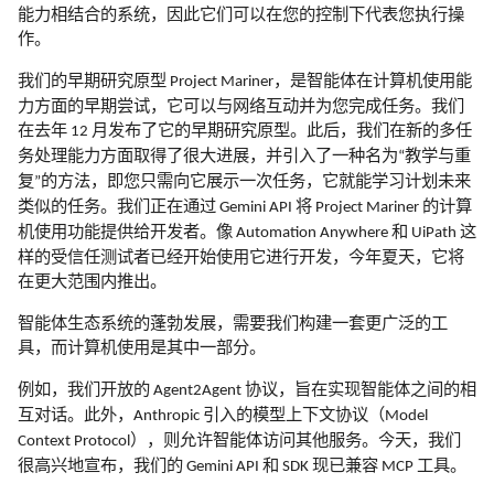
能力相结合的系统，因此它们可以在您的控制下代表您执行操
作。
我们的早期研究原型
，是智能体在计算机使用能
Project Mariner
力方面的早期尝试，它可以与网络互动并为您完成任务。我们
在去年
月发布了它的早期研究原型。此后，我们在新的多任
12
务处理能力方面取得了很大进展，并引入了一种名为
教学与重
“
复
的方法，即您只需向它展示一次任务，它就能学习计划未来
”
类似的任务。我们正在通过
将
的计算
Gemini API
Project Mariner
机使用功能提供给开发者。像
和
这
Automation Anywhere
UiPath
样的受信任测试者已经开始使用它进行开发，今年夏天，它将
在更大范围内推出。
智能体生态系统的蓬勃发展，需要我们构建一套更广泛的工
具，而计算机使用是其中一部分。
例如，我们开放的
协议，旨在实现智能体之间的相
Agent2Agent
互对话。此外，
引入的模型上下文协议（
Anthropic
Model
），则允许智能体访问其他服务。今天，我们
Context Protocol
很高兴地宣布，我们的
和
现已兼容
工具。
Gemini API
SDK
MCP