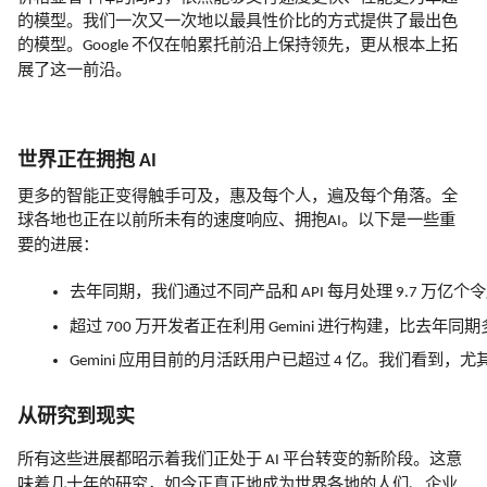
的模型。我们一次又一次地以最具性价比的方式提供了最出色
的模型。
不仅在帕累托前沿上保持领先，更从根本上拓
Google
展了这一前沿。
世界正在拥抱
AI
更多的智能正变得触手可及，惠及每个人，遍及每个角落。全
球各地也正在以前所未有的速度响应、拥抱
。以下是一些重
AI
要的进展：
去年同期，我们通过不同产品和
每月处理
万亿个令
 API 
 9.7 
超过
万开发者正在利用
进行构建，比去年同期
 700 
 Gemini 
应用目前的月活跃用户已超过
亿。我们看到，尤
Gemini 
 4 
从研究到现实
所有这些进展都昭示着我们正处于
平台转变的新阶段。这意
AI
味着几十年的研究，如今正真正地成为世界各地的人们、企业