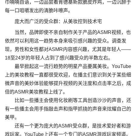
巾喃喃自语，一边品尝着肯德基新款脆皮炸鸡，一边沉醉于
每一口咀嚼发出的清脆咔嚓声。
庞大而广泛的受众群：从美妆控到技术宅
当然，品牌即使不亲自制作关于产品的
ASMR
视频，也
依然可以利用这一趋势本身来吸引感兴趣的受众。调查发
现，男性和女性都对
ASMR
内容感兴趣，尤其是年轻人
——
18
至
24
岁的年轻人占到了感兴趣受众的半数左右。
最早掀起这一流行趋势的明星产品要属美妆
。
YouTube
上的美妆教程一直都很受欢迎，在播主们意识到关于某些细
微声音的美妙体验能够提升视频的关注度和点击率之后，成
倍的
ASMR
美妆教程上线了。
比如一些播主会使用化妆刷等工具创造沙沙的声音，还
有一些播主会用手指敲击声和指甲抓挠的声音来炫耀自己的
美甲。
还有一个更为庞大的
ASMR
受众群，是技术爱好者和游
戏玩家。
YouTube
上还有一个专门的
ASMR
游戏玩家频道。