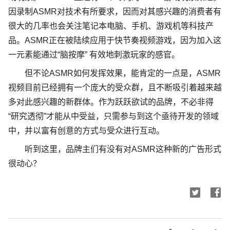
因录制
ASMR
对技术有所要求，因而对其感兴趣的消费者有
很大的几率也会关注笔记本电脑、手机、游戏机等科技产
品。
ASMR
正在被陆续应用于快节奏视频游戏，因为加入这
一元素能通过
“
脑按摩
”
有效地刺激玩家的感官。
但不论
ASMR
如何发挥效果，能肯定的一点是，
ASMR
视频目前已经拥有一个庞大的受众群，且不断吸引着越来越
多对此感兴趣的新群体。作为跃跃欲试的品牌，不必非得
“
研究透彻
”
才能从中受益，只需参与到这个亟待开发的领域
中，并以富有创意的方式与受众进行互动。
听到这里，品牌主们有没有对
ASMR
这种新的广告形式
很动心？