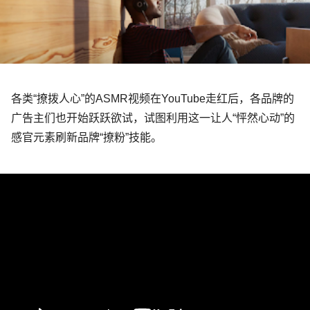
各类
“
撩拨人心
”
的
ASMR
视频在
YouTube
走红后，各品牌的
广告主们也开始跃跃欲试，试图利用这一让人
“
怦然心动
”
的
感官元素刷新品牌
“
撩粉
”
技能。