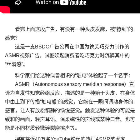
看完上面这段广告，有没有一种头皮发麻，被
“
撩到
”
的
感觉？
这是一支
BBDO
广告公司在中国为德芙巧克力制作的
ASMR
视频广告，试图唤起消费者吃巧克力时沉醉其中的
“
丝滑感
”
。
科学家们给这种似曾相识的
“
触电
”
体验起了一个名字：
ASMR
（
Autonomous sensory meridian response
）
直
译为自发性知觉经络反应，描述的是一种始于头皮，在身体
中由上到下传播
“
触电般
”
的感觉，它能在一瞬间调动身体的
感官，让人有放松镇静的愉悦感觉。
触发这种体验的可能是
缓和的画面，轻声耳语、温柔磁性的声线或某种口音、也可
能是不同材质轻微碎裂摩擦声等。
拥有将近
40
万名
YouTube
粉丝的热门
ASMR
艺术家