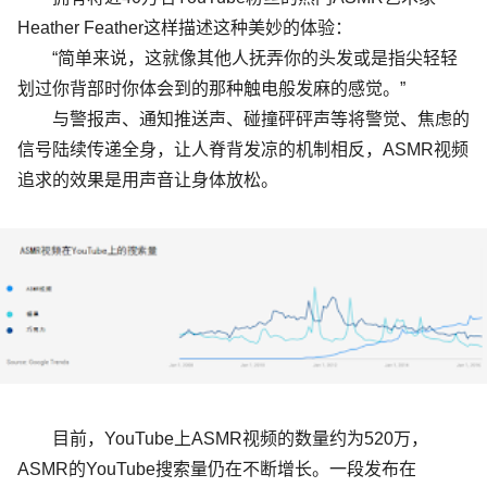
Heather Feather
这样描述这种美妙的体验：
“
简单来说，这就像其他人抚弄你的头发或是指尖轻轻
划过你背部时你体会到的那种触电般发麻的感觉。
”
与警报声、通知推送声、碰撞砰砰声等将警觉、焦虑的
信号陆续传递全身，让人脊背发凉的机制相反，
ASMR
视频
追求的效果是用声音让身体放松。
目前，
YouTube
上
ASMR
视频的数量约为
520
万，
ASMR
的
YouTube
搜索量仍在不断增长。
一段发布在