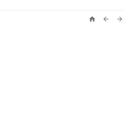


