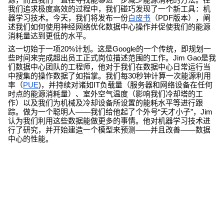
我们追求极度高效的过程中，我们碰巧发现了一个新工具：机
器学习技术。今天，我们将发布一份
白皮书
（PDF版本），阐
述我们如何使用神经网络优化数据中心操作并促使我们的能源
消耗量达到更低的水平。
这一切始于一项20%计划。这是Google的一个传统，即规划一
些时间来完成超出员工正式岗位描述范围的工作。Jim Gao是我
们数据中心团队的工程师，他对于我们在数据中心日常运行当
中搜集的操作数据了如指掌。我们每30秒钟计算一次能源利用
率（
PUE
)，并持续对诸如IT负载量（服务器和网络设备在任何
时点的能源消耗量）、室外空气温度（影响我们冷却塔的工
作）以及我们为机械及冷却设备所设置的能耗水平等进行跟
踪。做为一个聪明人——我们给他起了个外号“天才小子”，Jim
认为我们利用这些数据能做更多的事情。他对机器学习技术进
行了研究，并开始建造一个模型来预测——并且改善——数据
中心的性能。