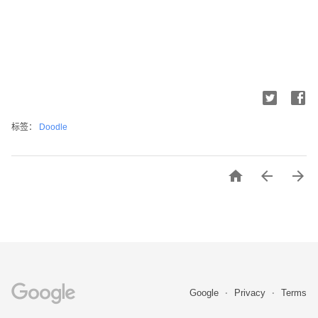
标签：
Doodle



Google
Privacy
Terms