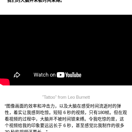
“我们的大脑并未被时间束缚。”
"Tattoo" from Leo Burnett
“图像画面的效率和冲击力，以及大脑在感受时间流逝时的弹
性，着实让我感到吃惊。短短 6 秒的视频，只有180帧。但在观
看视频的过程中，大脑并不被时间锁束缚。令我吃惊的是，这
个视频给我的印象要远远长于 6 秒，甚至感觉比我制作的很多 