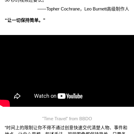
30 秒的视频还要长。”
——Topher Cochrane，Leo Burnett高级制作人
“让一切保持简单。”
"Time Travel" from BBDO
“时间上的限制让你不得不通过创意快速交代清楚人物、事件和