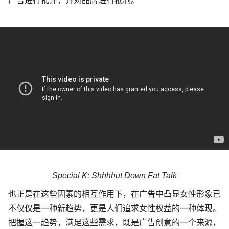
广告进行批评，并对品牌进行抵制。
Special K: Shhhhut Down Fat Talk
也正是在这些因素的相互作用下，在广告中凸显女性形象已
不仅仅是一种新趋势，更是人们追求女性权益的一种体现。
把握这一趋势，满足这些需求，既是广告创意的一个来源，