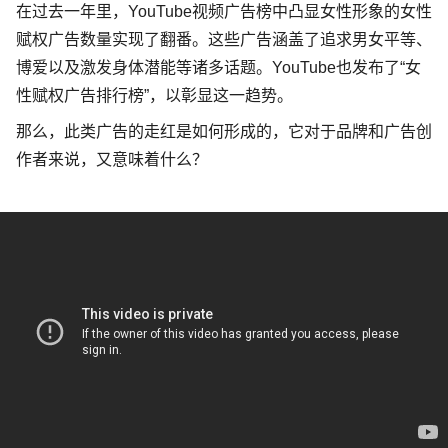
在过去一年里，
YouTube
视频广告榜中凸显女性形象的女性
赋权广告数量实现了翻番。这些广告涵盖了追求男女平等、
博爱以及激发身体潜能等诸多话题。
YouTube
也发布了
“
女
性赋权广告排行榜
”
，以彰显这一趋势。
那么，此类广告的走红是如何形成的，它对于品牌和广告创
作者来说，又意味着什么？