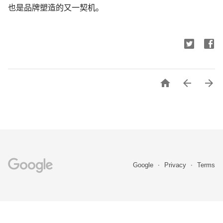
也是品牌塑造的又一契机。



Google
Privacy
Terms