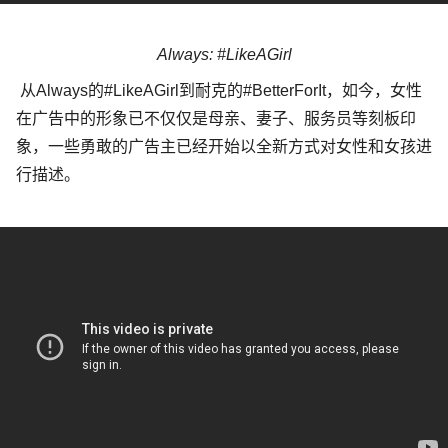
Always: #LikeAGirl
从
Always
的
#LikeAGirl
到耐克的
#BetterForIt
，如今，女性
在广告中的形象已不仅仅是母亲、妻子、服务员等刻板印
象，一些勇敢的广告主已经开始以全新方式对女性和女孩进
行描述。