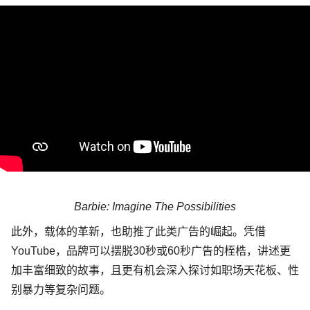
Barbie: Imagine The Possibilities
此外，载体的革新，也助推了此类广告的崛起。凭借
YouTube
，品牌可以摆脱
30
秒或
60
秒广告的桎梏，讲述更
加丰富细致的故事，且更有机会深入探讨如职场天花板、性
别暴力等复杂问题。