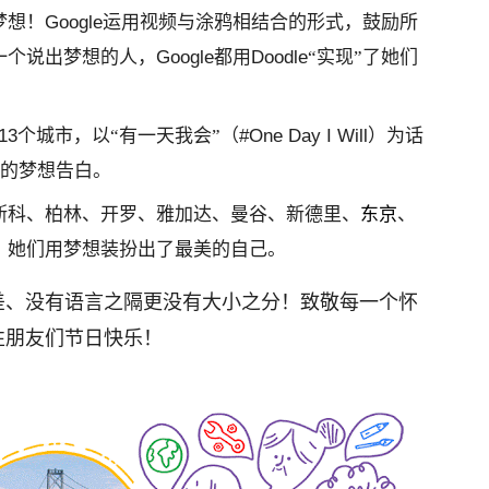
梦想！
Google
运用视频与涂鸦相结合的形式，鼓励所
一个说出梦想的人，
Google
都用
Doodle
“实现”了她们
13
个城市，以“有一天我会”（
#One Day I Will
）为话
的梦想告白。
斯科、柏林、开罗、雅加达、曼谷、新德里、
东京
、
，她们用梦想装扮出了最美的自己。
差、没有语言之隔更没有大小之分！致敬每一个怀
性朋友们节日快乐！