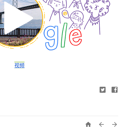
视频


