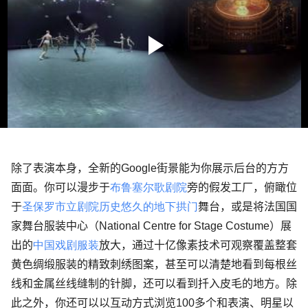
除了表演本身，全新的
Google
街景能为你展示后台的方方
面面。你可以漫步于
布鲁塞尔歌剧院
旁的假发工厂，俯瞰位
于
圣保罗市立剧院
历史悠久的地下拱门
舞台，或是将法国国
家舞台服装中心（
National Centre for Stage Costume
）展
出的
中国戏剧服装
放大，通过十亿像素技术可观察覆盖整套
黄色绸缎服装的精致刺绣图案，甚至可以清楚地看到每根丝
线和金属丝线缝制的针脚，还可以看到扦入皮毛的地方。除
此之外，你还可以以互动方式浏览
100
多个和表演、明星以