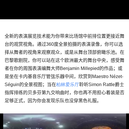
全新的表演展览技术能为你带来比场馆中前排位置更接近舞
台的观赏视角。通过
360
度全景拍摄的表演录像，你可以选
择从舞者的视角来观察观众，或是从舞台顶部俯瞰乐池。在
巴黎歌剧院，你可以站在这个欧洲最大的舞台中央，感受舞
者在你的周围表演编舞大师
Benjamin Millepied
的作品；或
是坐在卡内基音乐厅管弦乐器中间，欣赏到
Maestro Nézet-
Séguin
的全景视图；当在
柏林爱乐厅
聆听
Simon Rattle
爵士
指挥排练的贝多芬第九交响曲时，你也再不用担心着装是否
足够正式，因为你会发现乐队也没穿黑色礼服。