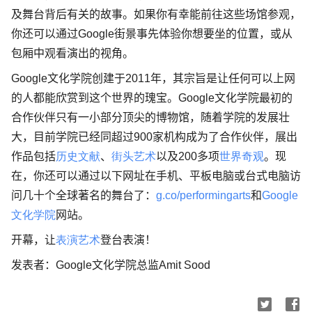
及舞台背后有关的故事。如果你有幸能前往这些场馆参观，
你还可以通过
Google
街景事先体验你想要坐的位置，或从
包厢中观看演出的视角。
Google
文化学院创建于
2011
年，其宗旨是让任何可以上网
的人都能欣赏到这个世界的瑰宝。
Google
文化学院最初的
合作伙伴只有一小部分顶尖的博物馆，随着学院的发展壮
大，目前学院已经同超过
900
家机构成为了合作伙伴，展出
作品包括
历史文献
、
街头艺术
以及
200
多项
世界奇观
。现
在，你还可以通过以下网址在手机、平板电脑或台式电脑访
问几十个全球著名的舞台了：
g.co/performingarts
和
Google
文化学院
网站。
开幕，让
表演艺术
登台表演！
发表者：
Google
文化学院总监
Amit Sood