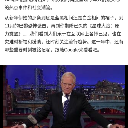
的热点事件和社会潮流。
从新年伊始的那条到底是蓝黑相间还是白金相间的裙子，到
11
月的巴黎恐怖袭击，
再到你期盼已久的《星球大战：原
力觉醒》
......
我们看到人们乐于在互联网上各抒己见，也在
灾难时祈福和援助，还时刻关注流行趋势。这一年中，还有
哪些重要时刻被铭记呢，跟随
Google
来看看吧。