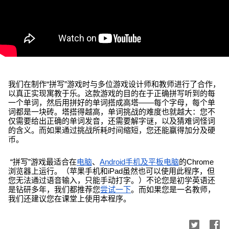
我们在制作“拼写”游戏时与多位游戏设计师和教师进行了合作，
以真正实现寓教于乐。这款游戏的目的在于正确拼写听到的每
一个单词，然后用拼好的单词搭成高塔——每个字母，每个单
词都是一块砖。塔搭得越高，单词挑战的难度也就越大：您不
仅需要给出正确的单词发音，还需要解字谜，以及猜难词怪词
的含义。而如果通过挑战所耗时间缩短，您还能赢得加分及硬
币。
 “拼写”游戏最适合在
电脑
、
Android手机及平板电脑
的Chrome
浏览器上运行。（苹果手机和iPad虽然也可以使用此程序，但
您无法通过语音输入，只能手动打字。）不论您是初学英语还
是钻研多年，我们都推荐您
尝试一下
。而如果您是一名教师，
我们还建议您在课堂上使用本程序。