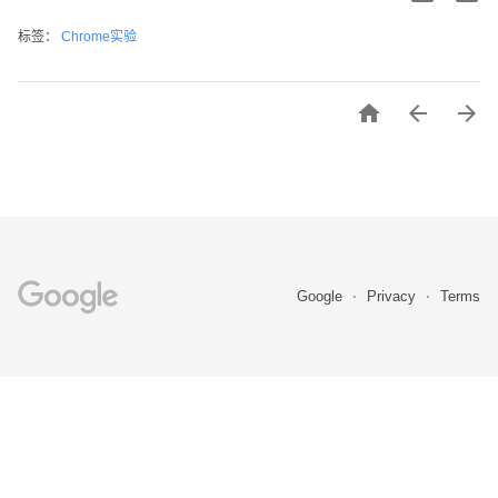
标签：
Chrome实验



Google
Privacy
Terms