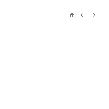


