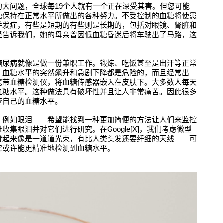
大问题，全球每19个人就有一个正在深受其害。但您可能
糖保持在正常水平所做出的各种努力。不受控制的血糖将使患
并发症，有些是短期的有些则是长期的，包括对眼镜、肾脏和
经告诉我们，她的母亲曾因低血糖昏迷后将车驶出了马路，这
糖尿病就像是做一份兼职工作。锻炼、吃饭甚至是出汗等正常
。血糖水平的突然飙升和急剧下降都是危险的，而且经常出
携带血糖检测仪，将血糖传感器嵌入在皮肤下。大多数人每天
血糖水平。这种做法具有破坏性并且让人非常痛苦。因此很多
查自己的血糖水平。
—例如眼泪——希望能找到一种更加简便的方法让人们来监控
集眼泪并对它们进行研究。在Google[X]，我们考虑微型
看起来像是一道道光束，有比人类头发还要纤细的天线——可
它或许能更精准地检测到血糖水平。