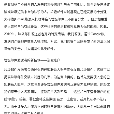
是收到多年不联系的人发来的古怪信息？与五年前相比，如今更多违法诈
骗或垃圾短信来自你认识的人。垃圾邮件过滤器现在已经发展的十分强
大-例如Gmail,能混入其收件箱的垃圾邮件已不到百分之一。但是如果发
信人曾经与你有过联系，这些讨厌的信息将极容易进入你的邮箱。因此，
2010年，垃圾邮件发送者也开始转变策略。我们发现，通过Google账户
发送的诈骗邮件数量大幅增加。对此，我们的安全团队开发了新方法以保
证你的安全，并大幅减少此类邮件。
垃圾邮件发送者的新伎俩——盗取账户
垃圾邮件发送者会通过你的已知联系人账户向你发送垃圾邮件，这样可以
提高垃圾邮件突破过滤器的几率。为达到此目的，他首先需要侵入您的已
知联系人账户。这意味着许多垃圾邮件发送者正转变为账户窃贼。网络罪
犯们每天侵入各家网站，盗取用户名及密码
——
这些相当于登录账户的在
线“钥匙”。接着，罪犯会将这些数据 在黑市上出售，或用其从事不法行
为。由于许多人习惯为不同的账户设置相同密码，因此从一个网站盗取的
密码通常也适用于其它网站。