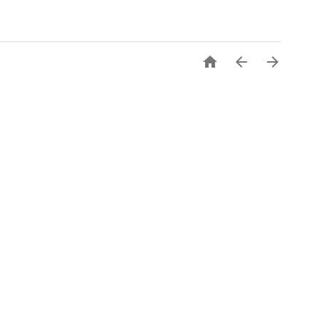


