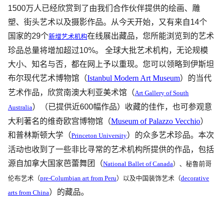
1500万人已经欣赏到了由我们合作伙伴提供的绘画、雕
塑、街头艺术以及摄影作品。从今天开始，又有来自14个
国家的29个
在线展出藏品，您所能浏览到的艺术
新增艺术机构
珍品总量将增加超过10%。 全球大批艺术机构，无论规模
大小、知名与否，都在网上予以重现。您可以领略到伊斯坦
布尔现代艺术博物馆（
Istanbul Modern Art Museum
）的当代
艺术作品，欣赏南澳大利亚美术馆（
Art Gallery of South
）（已提供近600幅作品）收藏的佳作，也可参观意
Australia
大利著名的维奇欧宫博物馆（
Museum of Palazzo Vecchio
）
和普林斯顿大学（
）的众多艺术珍品。本次
Princeton University
活动也收到了一些非比寻常的艺术机构所提供的作品，包括
源自加拿大国家芭蕾舞团（
National Ballet of Canada
）、秘鲁前哥
伦布艺术（
pre-Columbian art from Peru
）以及中国装饰艺术（
decorative
）的藏品。
arts from China