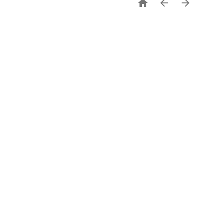


