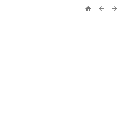


