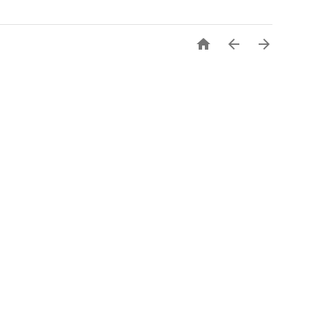


