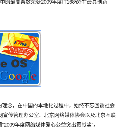
件产品中的最高票数荣获2009年度IT168软件“最具创新
的理念，在中国的本地化过程中，始终不忘回馈社会
互联网宣传管理办公室、北京网络媒体协会以及北京互联
2009年度网络媒体爱心公益突出贡献奖”。