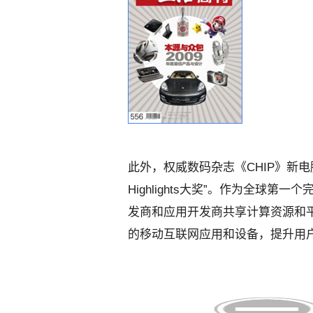
此外，权威数码杂志《CHIP》新电脑授
Highlights大奖”。作为全球
发商和应用开发商共享计算资源和平台
的移动互联网应用和设备，提升用