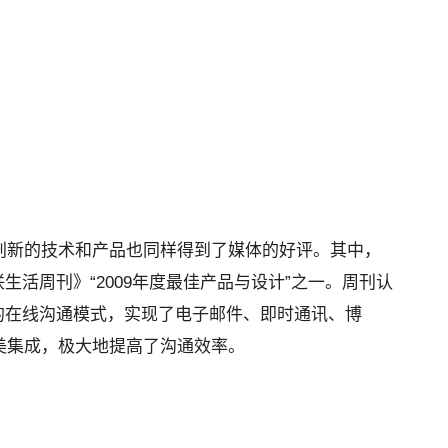
创新的技术和产品也同样得到了媒体的好评。其中，
《三联生活周刊》“2009年度最佳产品与设计”之一。周刊认
了传统的在线沟通模式，实现了电子邮件、即时通讯、博
美集成，极大地提高了沟通效率。