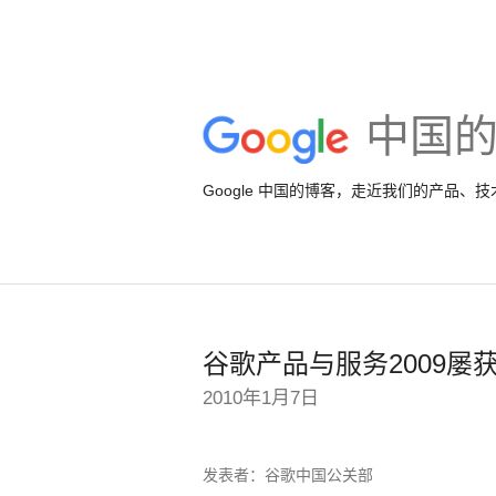
中国
Google 中国的博客，走近我们的产品、
谷歌产品与服务2009屡
2010年1月7日
发表者：谷歌中国公关部