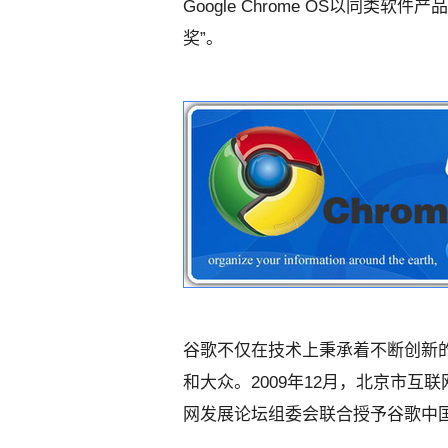
Google Chrome OS以同类软
奖”。
谷歌不仅在技术上秉承着不断创新
和大众。2009年12月，北京市
网发展论坛组委会联合授予谷歌中国“