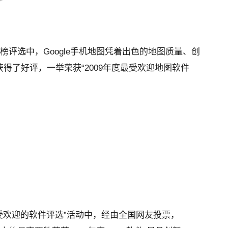
榜评选中，Google手机地图凭着出色的地图质量、创
得了好评，一举荣获“2009年度最受欢迎地图软件
度最受欢迎的软件评选”活动中，经由全国网友投票，