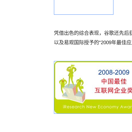
凭借出色的综合表现，谷歌还先后获得
以及易观国际授予的“2009年最佳