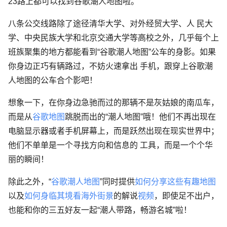
23路上都可以找到谷歌潮人地图啦。
八条公交线路除了途径清华大学、对外经贸大学、人 民大
学、中央民族大学和北京交通大学等高校之外，几乎每个上
班族聚集的地方都能看到“谷歌潮人地图”公车的身影。如果
你身边正巧有辆路过，不妨火速拿出 手机，跟穿上谷歌潮
人地图的公车合个影吧！
想象一下，在你身边急驰而过的那辆不是灰姑娘的南瓜车，
而是从
谷歌地图
跳脱而出的“潮人地图”哦！他们不再出现在
电脑显示器或者手机屏幕上，而是跃然出现在现实世界中；
他们不单单是一个寻找方向和信息的 工具，而是一个个华
丽的瞬间！
除此之外，“
谷歌潮人地图
”同时提供
如何分享这些有趣地图
以及
如何身临其境看海外街景
的解说
视频
，即使足不出户，
也能和你的三五好友一起“潮人带路，畅游名城”啦！