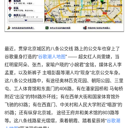
最近，贯穿北京城区的八条公交线 路上的公交车也穿上了
谷歌量身打造的“
谷歌潮人地图
” —— 超女红人尚雯婕，当
红明星阿朵、张杰，家喻户晓的“小婉君”金铭，媒体名人李
孟夏，以及新裤子 主唱彭磊等潮人均“现身”北京公交车身。
这八条公交线路中，有途径奥林匹克花园、朝阳公园、三里
屯、工人体育馆和东直门的406路，有在潘家园桥和 马甸桥
附近“出没”的特8路外环线；有在西单大街和国家体育馆外
飞驰的83路；有在西直门、中关村和人民大学附近“唱游”的
85路；还有纵穿北京城， 途径王府井和美术馆的803路等
等。这八条线路星光熠熠，乘着朝霞、踏着星辰将“
谷歌潮