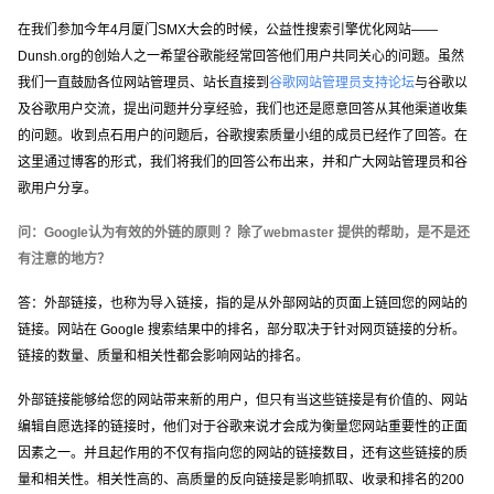
在我们参加今年4月厦门SMX大会的时候，公益性搜索引擎优化网站——
Dunsh.org的创始人之一希望谷歌能经常回答他们用户共同关心的问题。虽然
我们一直鼓励各位网站管理员、站长直接到
谷歌网站管理员支持论坛
与谷歌以
及谷歌用户交流，提出问题并分享经验，我们也还是愿意回答从其他渠道收集
的问题。收到点石用户的问题后，谷歌搜索质量小组的成员已经作了回答。在
这里通过博客的形式，我们将我们的回答公布出来，并和广大网站管理员和谷
歌用户分享。
问：Google认为有效的外链的原则 ？除了webmaster 提供的帮助，是不是还
有注意的地方？
答：外部链接，也称为导入链接，指的是从外部网站的页面上链回您的网站的
链接。网站在 Google 搜索结果中的排名，部分取决于针对网页链接的分析。
链接的数量、质量和相关性都会影响网站的排名。
外部链接能够给您的网站带来新的用户，但只有当这些链接是有价值的、网站
编辑自愿选择的链接时，他们对于谷歌来说才会成为衡量您网站重要性的正面
因素之一。并且起作用的不仅有指向您的网站的链接数目，还有这些链接的质
量和相关性。相关性高的、高质量的反向链接是影响抓取、收录和排名的200