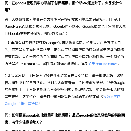
问：在google管理员中心举报了付费链接，那个站PR还是升了，似乎没什么
用？
答：大多数搜索引擎都在努力排除旨在控制搜索引擎结果的链接和用于提升
PageRank的链接买卖和交换。Google也不例外。Google鼓励也非常感谢大家
向Google举报付费链接。需要强调两点：
1.并非所有付费链接都违反Google的网站质量指南。如果是以广告宣传为目
的，而不是为了操控搜索结果，那么购买和销售链接的行为就属于正常的网络
经营活动。以广告宣传为目的而进行购买的链接应指明此种性质。一个简单的
方法是将 rel="nofollow" 属性添加到<a> 标记中。详见
关于 rel="nofollow"
。
2.如果您发现一个网站为了操控搜索结果而在买卖链接，请举报该网站。您的
信息将对我们非常有帮助。我们会认真查看每一个付费链接举报。但是Google
的系统对于一个网站的处理会考虑很多因素，处理的结果可能会跟举报人的期
望有差别。这里推荐一篇来自谷歌网站管理员帮助中心的文章《
我为何应向
Google 举报付费链接
》。
问：如何提高google的收录量和收录质量？最近google的收录好像降的特别厉
害，有什么注意的地方？