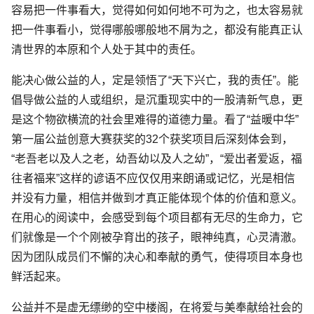
容易把一件事看大，觉得如何如何地不可为之，也太容易就
把一件事看小，觉得哪般哪般地不屑为之，都没有能真正认
清世界的本原和个人处于其中的责任。
能决心做公益的人，定是领悟了“天下兴亡，我的责任”。能
倡导做公益的人或组织，是沉重现实中的一股清新气息，更
是这个物欲横流的社会里难得的道德力量。看了“益暖中华”
第一届公益创意大赛获奖的32个获奖项目后深刻体会到，
“老吾老以及人之老，幼吾幼以及人之幼”，“爱出者爱返，福
往者福来”这样的谚语不应仅仅用来朗诵或记忆，光是相信
并没有力量，相信并做到才真正能体现个体的价值和意义。
在用心的阅读中，会感受到每个项目都有无尽的生命力，它
们就像是一个个刚被孕育出的孩子，眼神纯真，心灵清澈。
因为团队成员们不懈的决心和奉献的勇气，使得项目本身也
鲜活起来。
公益并不是虚无缥缈的空中楼阁，在将爱与美奉献给社会的