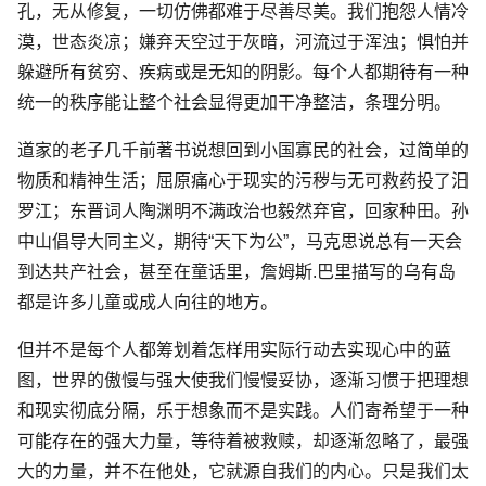
孔，无从修复，一切仿佛都难于尽善尽美。我们抱怨人情冷
漠，世态炎凉；嫌弃天空过于灰暗，河流过于浑浊；惧怕并
躲避所有贫穷、疾病或是无知的阴影。每个人都期待有一种
统一的秩序能让整个社会显得更加干净整洁，条理分明。
道家的老子几千前著书说想回到小国寡民的社会，过简单的
物质和精神生活；屈原痛心于现实的污秽与无可救药投了汨
罗江；东晋词人陶渊明不满政治也毅然弃官，回家种田。孙
中山倡导大同主义，期待“天下为公”，马克思说总有一天会
到达共产社会，甚至在童话里，詹姆斯.巴里描写的乌有岛
都是许多儿童或成人向往的地方。
但并不是每个人都筹划着怎样用实际行动去实现心中的蓝
图，世界的傲慢与强大使我们慢慢妥协，逐渐习惯于把理想
和现实彻底分隔，乐于想象而不是实践。人们寄希望于一种
可能存在的强大力量，等待着被救赎，却逐渐忽略了，最强
大的力量，并不在他处，它就源自我们的内心。只是我们太