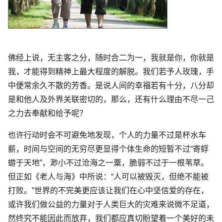
佛经上说，无主客之分，随时合二为一，我就是你，你就是
我，才能得到精神上最大程度的解脱。我们若予人玫瑰，手
中便常余久不散的芳香。是说人间的幸福若有十分，八分却
是和他人及外界关联密切的，那么，还有什么理由不尽一己
之力去奉献和给予呢？
也许行动时会不可避免地发现，个人的力量不过是杯水车
薪，时间与空间的无穷尽更显得个体生命的短暂不过“寄蜉
蝣于天地”，渺小不过沧海之一粟，脆弱不过于一根苇草。
但正如《老人与海》中所说：“人可以被毁灭，但绝不能被
打败。”世界的不完美更应该让我们在心中坚信爱的存在，
或许我们做公益的力量对于人类巨大的灾难来说微不足道，
然终究不能因此而放弃，我们都应真切盼望着一个美好的未