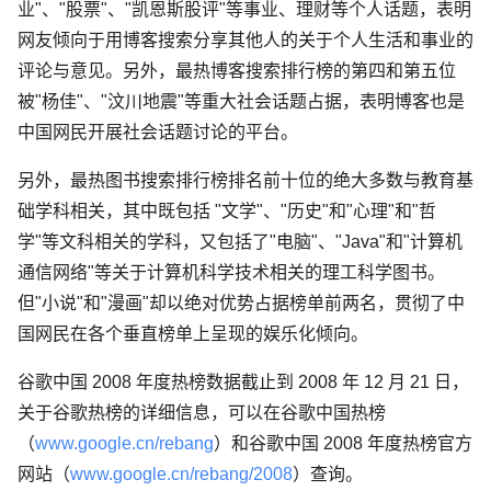
业"、"股票"、"凯恩斯股评"等事业、理财等个人话题，表明
网友倾向于用博客搜索分享其他人的关于个人生活和事业的
评论与意见。另外，最热博客搜索排行榜的第四和第五位
被"杨佳"、"汶川地震"等重大社会话题占据，表明博客也是
中国网民开展社会话题讨论的平台。
另外，最热图书搜索排行榜排名前十位的绝大多数与教育基
础学科相关，其中既包括 "文学"、"历史"和"心理"和"哲
学"等文科相关的学科，又包括了"电脑"、"Java"和"计算机
通信网络"等关于计算机科学技术相关的理工科学图书。
但"小说"和"漫画"却以绝对优势占据榜单前两名，贯彻了中
国网民在各个垂直榜单上呈现的娱乐化倾向。
谷歌中国 2008 年度热榜数据截止到 2008 年 12 月 21 日，
关于谷歌热榜的详细信息，可以在谷歌中国热榜
（
www.google.cn/rebang
）和谷歌中国 2008 年度热榜官方
网站（
www.google.cn/rebang/2008
）查询。