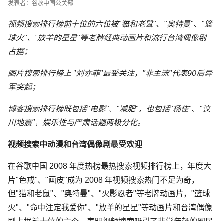
发表者：谷歌中国公关部
视频搜索排行榜前十位的六位被"猫和老鼠"、"奥特曼"、"篮
球火"、"放羊的星星"等老牌经典动画片和流行台湾偶像剧
占据；
图片搜索排行榜上 "刘亦菲"最受关注，"非主流"代表90后异
军突起；
博客搜索排行榜既包括"电影"、"减肥"，也包括"杨佳"、"汶
川地震"，娱乐性与严肃话题两极分化。
视频搜索中动漫和台湾偶像剧最受欢迎
在谷歌中国 2008 年度热榜最热搜索视频排行榜上，年度大
片"色戒"、"画皮"成为 2008 年视频搜索热门不足为奇，
但"猫和老鼠"、"奥特曼"、"火影忍者"等老牌动画片，"篮球
火"、"命中注定我爱你"、"放羊的星星"等动画片和台湾偶像