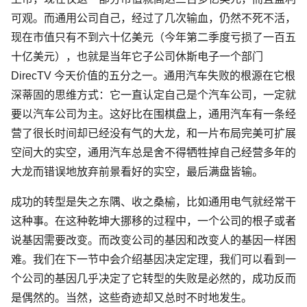
可观。而通用公司自己，经过了几次输血，仍然不死不活，
现在市值只有不到六十亿美元（今年第二季度亏损了一百五
十亿美元），也就是当年它子公司休斯电子一个部门
DirecTV 今天价值的五分之一。通用汽车失败的根源在它根
深蒂固的思维方式：它一直认定自己是个汽车公司，一定就
要以汽车公司为主。这好比在围棋盘上，通用汽车有一条经
营了很长时间却已经没有气的大龙，和一片布局完美可扩展
空间大的实空，通用汽车总是舍不得牺牲掉自己经营多年的
大龙而错误地放弃前景看好的实空，最后满盘皆输。
成功的转型是失之东隅、收之桑榆，比如通用电气就经常干
这种事。在这种乾坤大挪移的过程中，一个公司的根子或者
说基因需要改变。而改变公司的基因和改变人的基因一样困
难。我们在下一节中会介绍基因决定定理，我们可以看到一
个公司的基因几乎决定了它转型的失败是必然的，成功反而
是偶然的。当然，这些奇迹却又总时不时地发生。