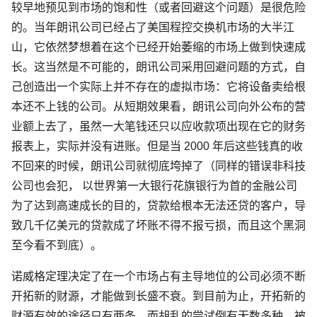
较早地预见到市场的饱和性（或者回避这个问题）是很危险
的。当年朗讯公司已经占了美国程控交换机市场的大半江
山，它依然梦想着在这个已经开始萎缩的市场上做到快速成
长。这当然是不可能的，朗讯公司采用回避问题的方式，自
己创造出一个实际上并不存在的虚拟市场：它将设备卖给根
本还不上钱的公司。从短期效果看，朗讯公司向外公布的营
业额上去了，虽然一大笔钱还只以应收款项出现在它的财务
报表上，实际并没有进账。但是当 2000 年后这些钱真的收
不回来的时候，朗讯公司就彻底垮掉了（同样的错误非科技
公司也会犯， 以世界第一大银行花旗银行为首的金融公司
为了达到高速成长的目的，贷款给根本无法还贷的客户，导
致几千亿美元的贷款成了坏账不得不报亏损，而且这个黑洞
至今看不到底）。
诺威格定理决定了在一个市场占有主导地位的公司必须不断
开拓新的财源，才能做到长盛不衰。到目前为止，开拓新的
财源有效的途径只有两条，而胡乱的尝试倒有无数多种。被