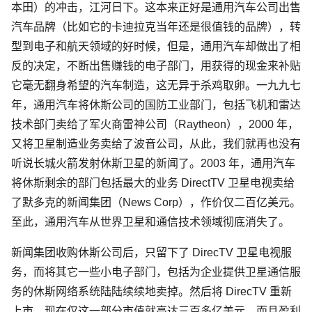
本田）的冲击，江河日下。这本来正好是通用汽车公司出售
汽车品牌（比如它的卡迪拉克当年还是很值钱的品牌），转
型到电子和航天领域的好时候，但是，通用汽车却做出了相
反的决定，不断出售赚钱的电子部门，用获得的现金来补贴
它毫无翻身希望的汽车制造，这无异于杀鸡取卵。一九九七
年，通用汽车将休斯公司的国防工业部门，包括飞机和雷达
技术部门卖给了军火商雷神公司（Raytheon），2000 年，
又将卫星制造业务卖给了波音公司，从此，我们就再也没有
听说长城火箭发射休斯卫星的新闻了。2003 年，通用汽车
将休斯剩余的部门包括最大的业务 DirectTV 卫星电视卖给
了默多克的新闻集团（News Corp），作价仅二百亿美元。
至此，通用汽车从世界卫星和通信技术领域彻底消失了。
新闻集团收购休斯公司后，只留下了 DirecTV 卫星电视服
务，而将其它一些小电子部门，包括为企业提供卫星通信服
务的休斯网络系统陆陆续续地卖掉。然后将 DirecTV 重新
上市，现在仅这一部分市值就高达三百多亿美元，而且盈利