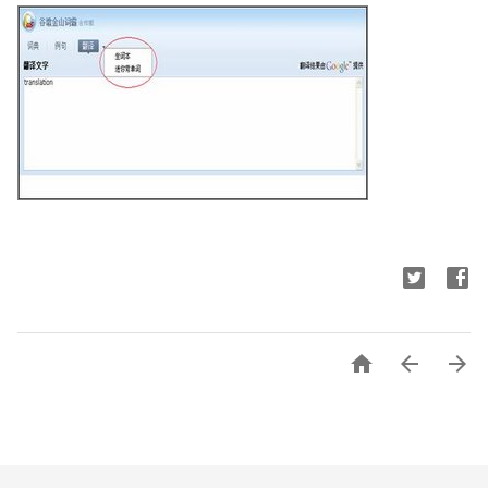


