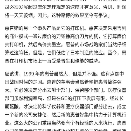
司必须发展超过摩尔定理规定的速度才有意义，否则，利润
将一天天萎缩。因此，这种赌博的效果至今有争议。
惠普赌的另一个拳头产品是它的打印机。惠普决定采用吉列
的商业模式—通过廉价的刀架挣高价刀片的钱，它打算廉价
卖打印机，然后高价卖墨盒。惠普的市场战略家们当然仔细
算过这笔帐，但是，它们低估了日本制造的效应。至今，惠
普在打印机市场上一直受爱普生和佳能的威胁。
应该讲，1999 年的惠普虽然大，但是并不强。这有点像中
国战国时候的楚国。惠普的董事会当然希望把惠普搞得强
大。它必须决定分出去哪个部门，保留哪个部门。医疗仪器
部门虽然利润率高，但是在GE的打压下发展有限，经过长
期酝酿，才决定将科学仪器和医疗仪器部门都分出去，成立
一个新的公司安捷伦，然后新的惠普好集中精力于计算机行
业。这么大的公司重组当然要有个有经验的人来执行，惠普