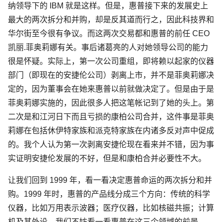
纳领导下的 IBM 就是这样。但是，惠普接下来的发展史上
最大的两次拆分和并购，却是反其道而行之，因此科技界和
华尔街至今很有争议。而这两次交易都和惠普的前任 CEO
凯丽.菲奥莉娜有关。事后诸葛亮的人对她领导公司的能力
很是怀疑。实际上，第一次公司重组，即将赖以起家的仪器
部门（即现在的安捷伦公司）剥离上市，并不是菲奥莉娜决
定的，因为董事会在她来惠普以前就做决定了。但是由于是
菲奥莉娜实施的，因此很多人把这笔帐记到了她的头上。第
二次是和江河日下而且亏损的康柏公司合并，这件事是菲奥
莉娜在包括休伊特家族和派克特家族在内诸多反对声中促成
的。我个人认为第一次剥离安捷伦现在看来并不错，因为事
实证明安捷伦发展的不好，但是和康柏合并必要性不大。
让我们回到 1999 年，看一看决定惠普命运的两次拆分和并
购。1999 年时，惠普的产品线分成三个方向：传统的科学
仪器，比如万用表示波器；医疗仪器，比如核磁共振；计算
机及其外设。我们不妨看一看惠普在这三个领域的前景。