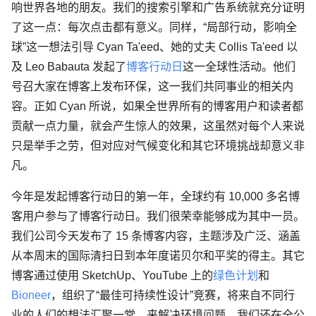
响世界各地的朋友。我们的搜索引擎和广告系统就充分证明
了这一点：每次点击都有意义。同样，“局部行动，影响全
球”这一想法引导 Cyan Ta'eed、她的丈夫 Collis Ta'eed 以
及 Leo Babauta 发起了
博客行动日
这一全球性活动。他们
号召大家在博客上发布环保，这一我们共同事业的相关内
容。正如 Cyan 所说，如果全世界所有的博客用户和读者都
贡献一点力量，就会产生惊人的效果，这虽然对每个人来说
只是举手之劳，但对应对气候变化和其它环境挑战却意义非
凡。
今年是发起博客行动日的第一年，全球约有 10,000 多名博
客用户参与了博客行动日。我们很荣幸能够成为其中一员。
我们公司今天发布了 15 条博客内容，主题涉及广泛、涵盖
从本周末的国际清扫日到本年度诺贝尔和平奖的得主。其它
博客通过使用 SketchUp、YouTube 上的
绿色计划
和
Bioneer
，组织了“最佳可持续性设计”竞赛，将来自不同行
业的人们的想法汇聚一堂，来解决环境问题。我们还在全公