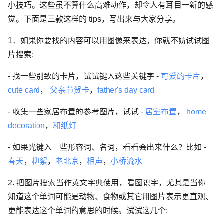
小技巧。这些虽不算什么高难动作，却令人有耳目一新的感
觉。下面是三款这样的 tips，写出来与大家分享。
1．如果你要找的内容可以用图像来表达，你就不妨试试图
片搜索:
- 找一些别致的卡片，试试键入这些关键字 -
可爱的卡片
，
cute card
，
父亲节贺卡
，
father's day card
- 收集一些家居布置的参考图片，试试 -
居室布置
，
home
decoration
，
和纸灯
- 如果光键入一些形容词、名词，看看会出来什么？比如 -
春天
，
柳絮
，
老北京
，
相声
，
小桥流水
2. 把图片搜索当作英文字典使用，看图识字，尤其是当你
知道这个单词可能是动物、食物或其它用图片表示更直观、
更能表达这个单词的意思的时候。试试这几个: