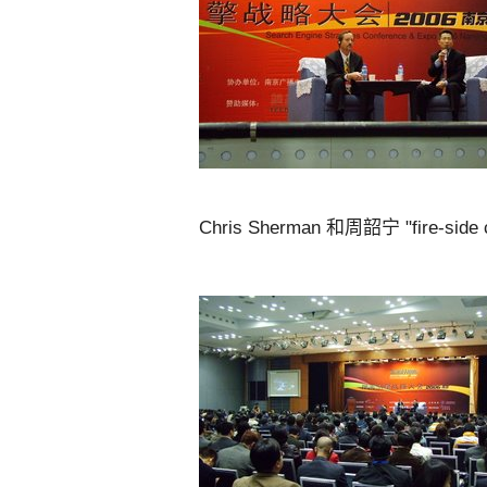
Chris Sherman 和周韶宁 "fire-side 